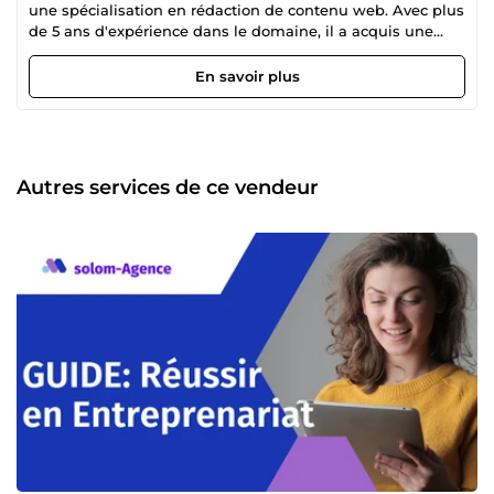
une spécialisation en rédaction de contenu web. Avec plus
de 5 ans d'expérience dans le domaine, il a acquis une
connaissance approfondie de la façon dont les entreprises
peuvent atteindre leur public cible en ligne. j'ai débuté ma
En savoir plus
carrière en travaillant pour des agences de marketing
numérique, où j'ai aidé des entreprises de toutes tailles à
améliorer leur présence en ligne. Au fil du temps, j'ai
développé une expertise en matière de stratégies de
contenu, en écrivant des articles de blog, des livres blancs,
Autres services de ce vendeur
des études de cas et d'autres types de contenus pour les
sites web de mes clients. Avec mon expérience, Je sais
comment créer un contenu qui attire l'attention des
lecteurs et qui est également optimisé pour les moteurs
de recherche. je suis passionné par mon travail et une
forte éthique professionnelle, m'assurant que mes clients
sont satisfaits de la qualité de son travail. Aujourd'hui, Je
travaille en tant que consultant en marketing numérique,
aidant les entreprises à élaborer des stratégies de contenu
qui leur permettent d'atteindre leur public cible en ligne.
Grâce à ma connaissance approfondie de l'industrie et à
mon expérience pratique, Je suis un choix évident pour les
entreprises qui cherchent à améliorer leur présence en
ligne grâce à un contenu de qualité.