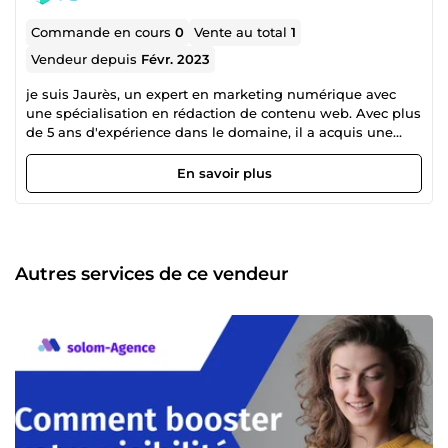
Commande en cours
0
Vente au total
1
Vendeur depuis
Févr. 2023
je suis Jaurès, un expert en marketing numérique avec
une spécialisation en rédaction de contenu web. Avec plus
de 5 ans d'expérience dans le domaine, il a acquis une
connaissance approfondie de la façon dont les entreprises
peuvent atteindre leur public cible en ligne. j'ai débuté ma
En savoir plus
carrière en travaillant pour des agences de marketing
numérique, où j'ai aidé des entreprises de toutes tailles à
améliorer leur présence en ligne. Au fil du temps, j'ai
développé une expertise en matière de stratégies de
contenu, en écrivant des articles de blog, des livres blancs,
Autres services de ce vendeur
des études de cas et d'autres types de contenus pour les
sites web de mes clients. Avec mon expérience, Je sais
comment créer un contenu qui attire l'attention des
lecteurs et qui est également optimisé pour les moteurs
de recherche. je suis passionné par mon travail et une
forte éthique professionnelle, m'assurant que mes clients
sont satisfaits de la qualité de son travail. Aujourd'hui, Je
travaille en tant que consultant en marketing numérique,
aidant les entreprises à élaborer des stratégies de contenu