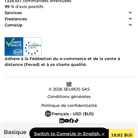
1 335 107
commandes effectuées
99 %
d’avis positifs
Services
Freelances
ComeUp
Adhère à la Fédération du e-commerce et de la vente à
distance (Fevad) et à sa charte qualité.
© 2026 5EUROS SAS
Conditions générales
Politique de confidentialité
Français • USD ($US)
Basique
Switch to ComeUp in English.
Commander
18,82 $US