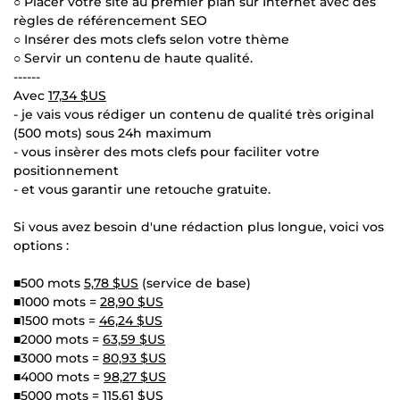
○ Placer votre site au premier plan sur Internet avec des
règles de référencement SEO
○ Insérer des mots clefs selon votre thème
○ Servir un contenu de haute qualité.
------
Avec
17,34 $US
- je vais vous rédiger un contenu de qualité très original
(500 mots) sous 24h maximum
- vous insèrer des mots clefs pour faciliter votre
positionnement
- et vous garantir une retouche gratuite.
Si vous avez besoin d'une rédaction plus longue, voici vos
options :
■500 mots
5,78 $US
(service de base)
■1000 mots =
28,90 $US
■1500 mots =
46,24 $US
■2000 mots =
63,59 $US
■3000 mots =
80,93 $US
■4000 mots =
98,27 $US
■5000 mots =
115,61 $US