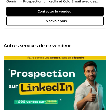
Gemini ↳ Prospection LinkedIn et Cold Email avec des
outils fiables, sans dépendre d’une agence. ↳
Optimisation du profil LinkedIn pour être mieux référencé
Contacter le vendeur
sur LinkedIn, la plateforme n°1 mondiale en B2B. ↳
Chatbots WhatsApp, Instagram et Telegram pour
En savoir plus
répondre, qualifier et gagner du temps 24h/24. 👋
Enchanté, moi c’est Dylan Denechere → Je crée des
systèmes IA qui travaillent pour vous. Je commence
toujours par un audit clair pour que vous compreniez le
rapport coût / bénéfice. Je vous explique tout, le plus
Autres services de ce vendeur
simplement possible. Mes projets sont visibles et
vérifiables. 📦Références → J’ai réalisé +200 ventes sur
ComeUp (Top catégorie) ↳ J’ai accompagné des
entreprises de 1 à 5 000 salariés (Références : Ekilibre,
CrushON, Little Big Impact). ➡️ Valeur et avantages que
j’apporte : ↳ Compréhension rapide de vos enjeux
business et de votre marché. ↳ Réduction des coûts
superflus, pour investir là où ça compte vraiment. ↳ Sites
qui convertissent, connectés à une stratégie (SEO +
Outbound) pensée pour limiter les coûts. ↳
Accompagnement de vos équipes pour gérer en interne le
site et la prospection multicanale. ➡️ Pour qui je le fais : ↳
Entreprises dont le site est vieillissant et ne convertit plus.
↳ Startups qui veulent poser de bonnes bases pour