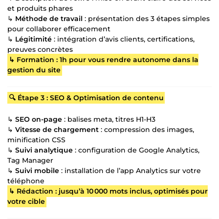
et produits phares
↳
Méthode de travail
: présentation des 3 étapes simples
pour collaborer efficacement
↳
Légitimité
: intégration d’avis clients, certifications,
preuves concrètes
↳ Formation : 1h pour vous rendre autonome dans la
gestion du site
🔍 Étape 3 : SEO & Optimisation de contenu
↳
SEO on-page
: balises meta, titres H1-H3
↳
Vitesse de chargement
: compression des images,
minification CSS
↳
Suivi analytique
: configuration de Google Analytics,
Tag Manager
↳
Suivi mobile
: installation de l’app Analytics sur votre
téléphone
↳ Rédaction : jusqu’à 10 000 mots inclus, optimisés pour
votre cible