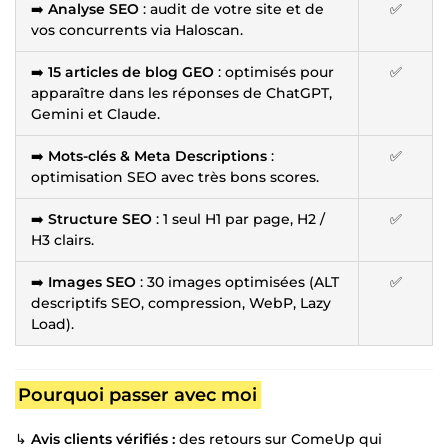
➡️
Analyse SEO
: audit de votre site et de
✅
vos concurrents via Haloscan.
➡️
15 articles de blog GEO
: optimisés pour
✅
apparaître dans les réponses de ChatGPT,
Gemini et Claude.
➡️
Mots-clés & Meta Descriptions
:
✅
optimisation SEO avec très bons scores.
➡️
Structure SEO
: 1 seul H1 par page, H2 /
✅
H3 clairs.
➡️
Images SEO
: 30 images optimisées (ALT
✅
descriptifs SEO, compression, WebP, Lazy
Load).
Pourquoi passer avec moi
↳
Avis clients vérifiés :
des retours sur ComeUp qui