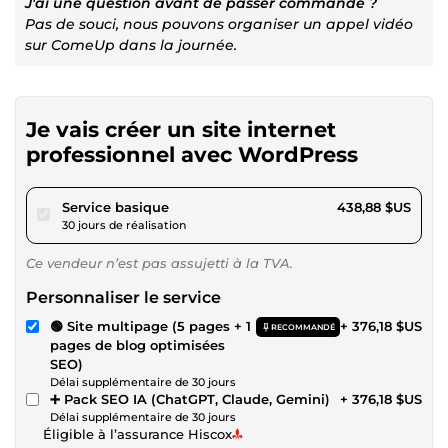
J'ai une question avant de passer commande ?
Pas de souci, nous pouvons organiser un appel vidéo
sur ComeUp dans la journée.
Je vais créer un site internet
professionnel avec WordPress
pour 404,50 $US
Service basique
438,88 $US
30 jours de réalisation
Ce vendeur n’est pas assujetti à la TVA.
Personnaliser le service
🟢 Site multipage (5 pages + 1
+ 376,18 $US
RECOMMANDÉ
pages de blog optimisées
SEO)
Délai supplémentaire de 30 jours
➕ Pack SEO IA (ChatGPT, Claude, Gemini)
+ 376,18 $US
Délai supplémentaire de 30 jours
Éligible à l’assurance Hiscox