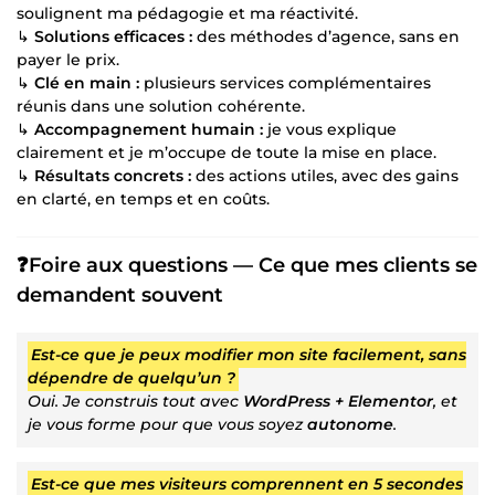
soulignent ma pédagogie et ma réactivité.
↳
Solutions efficaces :
des méthodes d’agence, sans en
payer le prix.
↳
Clé en main :
plusieurs services complémentaires
réunis dans une solution cohérente.
↳
Accompagnement humain :
je vous explique
clairement et je m’occupe de toute la mise en place.
↳
Résultats concrets :
des actions utiles, avec des gains
en clarté, en temps et en coûts.
❓Foire aux questions — Ce que mes clients se
demandent souvent
Est-ce que je peux modifier mon site facilement, sans
dépendre de quelqu’un ?
Oui. Je construis tout avec
WordPress + Elementor
, et
je vous forme pour que vous soyez
autonome
.
Est-ce que mes visiteurs comprennent en 5 secondes