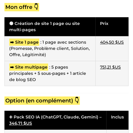
Mon offre 👇
🟢 Création de site 1 page ou site
Prix
multi-pages
➡️ Site 1 page
: 1 page avec sections
404,50 $US
(Promesse, Problème client, Solution,
Offre, Légitimité)
➡️ Site multipage
: 5 pages
751,21 $US
principales + 5 sous-pages + 1 article
de blog SEO
Option (en complément) 👇
➕ Pack SEO IA (ChatGPT, Claude, Gemini) –
Inclus
346,71 $US