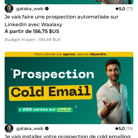
structurer leur visibilité en ligne. ↳ Indépendants qui
gataka_web
5,0
(71)
souhaitent un site pro et scalable. ➡️ Comment bénéficier
de mon expertise → ☎️ Appel visio sur ComeUp de 20 min
Je vais faire une prospection automatisée sur
offert !
LinkedIn avec Waalaxy
À partir de 156,75 $US
Budget moyen : 190,69 $US
gataka_web
5,0
(19)
Je vais installer votre prospection de cold emailing