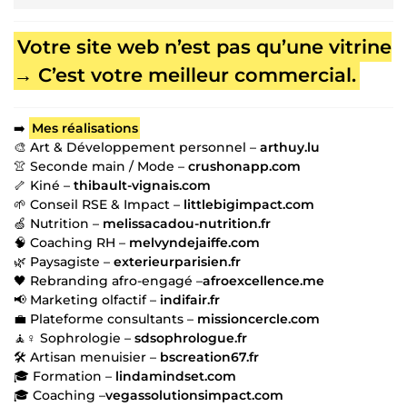
Votre site web n’est pas qu’une vitrine
→ C’est votre meilleur commercial.
➡️
Mes réalisations
🎨 Art & Développement personnel –
arthuy.lu
👚 Seconde main / Mode –
crushonapp.com
🦴 Kiné –
thibault-vignais.com
🌱 Conseil RSE & Impact –
littlebigimpact.com
🍏 Nutrition –
melissacadou-nutrition.fr
🧠 Coaching RH –
melvyndejaiffe.com
🌿 Paysagiste –
exterieurparisien.fr
🖤 Rebranding afro-engagé –
afroexcellence.me
📢 Marketing olfactif –
indifair.fr
💼 Plateforme consultants –
missioncercle.com
🧘♀️ Sophrologie –
sdsophrologue.fr
🛠️ Artisan menuisier –
bscreation67.fr
🎓 Formation –
lindamindset.com
🎓 Coaching –
vegassolutionsimpact.com