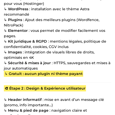
pour vous (Hostinger)
↳
WordPress
: installation avec le thème Astra
recommandé
↳
Plugins
: Ajout des meilleurs plugins (Wordfence,
NitroPack)
↳
Elementor
: vous permet de modifier facilement vos
pages.
↳
Kit juridique & RGPD
: mentions légales, politique de
confidentialité, cookies, CGV inclus
↳
Images
: intégration de visuels libres de droits,
optimisés en 4K
↳
Sécurité & mises à jour
: HTTPS, sauvegardes et mises à
jour automatiques
↳
Gratuit : aucun plugin ni thème payant
🎨 Étape 2 : Design & Expérience utilisateur
↳
Header informatif
: mise en avant d’un message clé
(promo, info importante…)
↳
Menu & pied de page
: navigation claire et