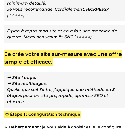
minimum détaillé.
Je vous recommande. Cordialement,
RICKPESSA
(⭐⭐⭐⭐⭐)
Dylan à repris mon site et en a fait une machine de
guerre! Merci beaucoup !!!!
SNC
(⭐⭐⭐⭐⭐)
Je crée votre site sur-mesure avec une offre
simple et efficace.
➡️ Site 1 page.
➡️ Site multipages.
Quelle que soit l’offre, j’applique une méthode en
3
étapes
pour un site pro, rapide, optimisé SEO et
efficace.
⚙️ Étape 1 : Configuration technique
↳
Hébergement
: je vous aide à choisir et je le configure