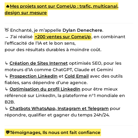
🔥
Mes projets sont sur ComeUp : trafic, multicanal,
design sur mesure
👋 Enchanté, je m’appelle
Dylan Denechere
.
→ J’ai réalisé
+200 ventes sur ComeUp
, en combinant
l’efficacité de l’IA et le bon sens,
pour des résultats durables à moindre coût.
↳
Création de Sites Internet
optimisés SEO, pour les
moteurs d’IA comme ChatGPT, Claude et Gemini
↳
Prospection LinkedIn
et
Cold Email
avec des outils
fiables, sans dépendre d’une agence.
↳
Optimisation du profil LinkedIn
pour être mieux
référencé sur LinkedIn, la plateforme n°1 mondiale en
B2B.
↳
Chatbots WhatsApp, Instagram et Telegram
pour
répondre, qualifier et gagner du temps 24h/24.
💬Témoignages, Ils nous ont fait confiance