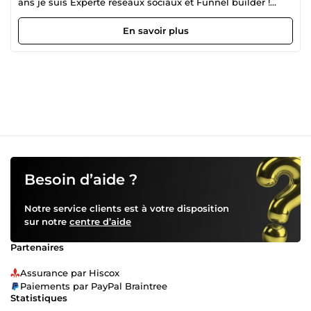
ans je suis Experte réseaux sociaux et Funnel builder !
Comment puis-je vous aider ? En tant que spécialiste du
marketing numérique, mon objectif est d'aider les
En savoir plus
entreprises à transformer leurs plateformes sociales en
des moteurs de croissance, en utilisant des stratégies de
funnel building et de social media marketing. Je crée des
campagnes d'emailing ciblées et des contenus
engageants qui convertissent les prospects en clients
fidèles. Passionnée par l'analyse de données, je m'efforce
continuellement de peaufiner mes méthodes pour
optimiser les performances des entonnoirs de vente. Grâce
à ma collaboration, j'ai permis à de nombreux
entrepreneurs d'accroître significativement leurs ventes et
de renforcer leur présence en ligne. J'ai concocté un
Besoin d’aide ?
accompagnement pour vous aider à transformer vos
réseaux sociaux en une machine à cash et à clients : en
Notre service clients est à votre disposition
gros, comment faire en sorte que vos réseaux sociaux vous
sur notre
centre d’aide
rapportent de l'argent grâce aux tunnels de vente.
Partenaires
Assurance par Hiscox
Paiements par PayPal Braintree
Statistiques