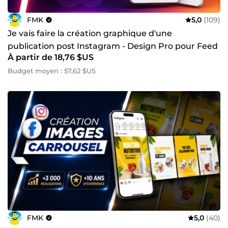
FMK
5,0
(109)
Je vais faire la création graphique d'une
publication post Instagram - Design Pro pour Feed
À partir de 18,76 $US
IG
Budget moyen : 57,62 $US
FMK
5,0
(40)