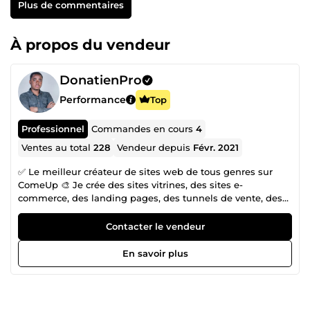
Plus de commentaires
À propos du vendeur
DonatienPro
Performance
Top
Professionnel
Commandes en cours
4
Ventes au total
228
Vendeur depuis
Févr. 2021
✅ Le meilleur créateur de sites web de tous genres sur
ComeUp 🎨 Je crée des sites vitrines, des sites e-
commerce, des landing pages, des tunnels de vente, des
boutiques Shopify, et bien plus encore. ⭐ Plus de 200 avis
positifs ❌ AUCUN avis négatif Je m'appelle Donatien,
Contacter le vendeur
expert depuis plus de 5 ans dans la création de sites web
et l’optimisation SEO. Je propose mes services sur
En savoir plus
ComeUp. Confiez-moi vos projets et je vous garantirai un
travail qualitatif, professionnel et livré dans les délais.