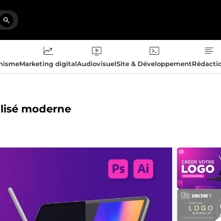
phisme
Marketing digital
Audiovisuel
Site & Développement
Rédacti
alisé moderne