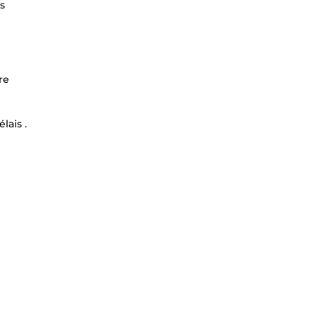
s
re
lais .