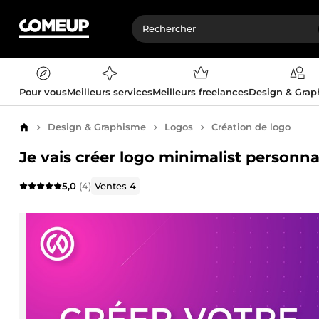
Pour vous
Meilleurs services
Meilleurs freelances
Design & Gra
Design & Graphisme
Logos
Création de logo
Accueil
Je vais créer logo minimalist personn
5,0
(4)
Ventes
4