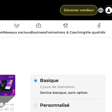
Devenez vendeur
on
Réseaux sociaux
Business
Formations & Coaching
Vie quotidienn
Basique
2 jours de réalisation
Service basique, sans option.
Personnalisé