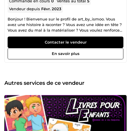
Commande en cours
0
Ventes au total
5
Vendeur depuis
Févr. 2023
Bonjour ! Bienvenue sur le profil de art_by_ismoo. Vous
avez une histoire à raconter ? Vous avez une idée en tête ?
Vous avez du mal à la matérialiser ? Vous voulez renforcer
votre image de marque ? Vous cherchez à donner vie à
une vision ou idée à travers une illustration ? Et bien vous
Contacter le vendeur
êtes au bon endroit!!! Je suis Ismoo, illustrateur freelance
passionné de graphisme et de design, je mets mes
En savoir plus
compétences à votre service pour vous aider dans la
réalisation de vos projets pour vous apporter le plus de
valeur possible en créant des visuels percutants et des
illustrations uniques . Étant dans le domaine depuis de
nombreuses années , j'ai eu à travailler sur bon nombre de
Autres services de ce vendeur
projets avec des clients prestigieux . Prêt à faire le grand
saut dans un univers plein de couleurs et de beauté avec
art_by_Ismoo ? Rejoignez -moi et ensemble, nous créerons
des merveilles visuelles !