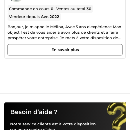
Commande en cours
0
Ventes au total
30
Vendeur depuis
Avr. 2022
Bonjour, je m'appelle Mélina, Avec 5 ans d'expérience Mon
objectif est de vous aider à avoir plus de clients et à faire
prospérer votre entreprise. Je mets à votre disposition des
services de qualité qui vous permettront de développer
votre activité de manière efficace et durable. Grâce à mon
En savoir plus
expertise et à mon expérience, je vous garantis un travail
impeccable et adapté à vos besoins spécifiques. N'hésitez
pas à me contacter pour discuter de vos projets et voir
comment je peux vous aider à atteindre vos objectifs. Votre
satisfaction est ma priorité absolue.
Besoin d’aide ?
Notre service clients est à votre disposition
sur notre
centre d’aide