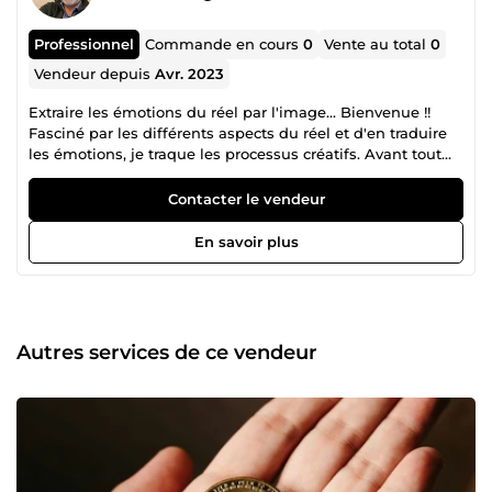
Professionnel
Commande en cours
0
Vente au total
0
Vendeur depuis
Avr. 2023
Extraire les émotions du réel par l'image... Bienvenue !!
Fasciné par les différents aspects du réel et d'en traduire
les émotions, je traque les processus créatifs. Avant tout
artiste, mais aussi un pédagogue qui saura vous mettre à
l'aise malgré la technique. __SERVICES__ Captation |
Contacter le vendeur
Traitement post prod | Montage | Tutos | Cours en ligne |
Développement personnel __VALEURS__ Profondément
En savoir plus
attaché au respect de l'environnement et du vivant en
général, ainsi qu'à l'humain en particulier. Je considère
que la création artistique doit se faire dans le respect de
ces valeurs fondamentales. Travailler ensemble c'est
valoriser un message à haute valeur ajoutée sur ton
Autres services de ce vendeur
histoire, tes produits ou services. Que tu sois un particulier
ou le représentant d'une entreprise, tu fera l'objet de toute
mon attention, je t'envisage superbe et unique. __TON
PROJET__ Voyons quelle est ta vision, ton identité et ta
vibration. Partenaires de quelques heures ou d'une
aventure plus longue, nous pourrons ainsi donner
naissance ensemble, à des contenus visuels et sonores qui