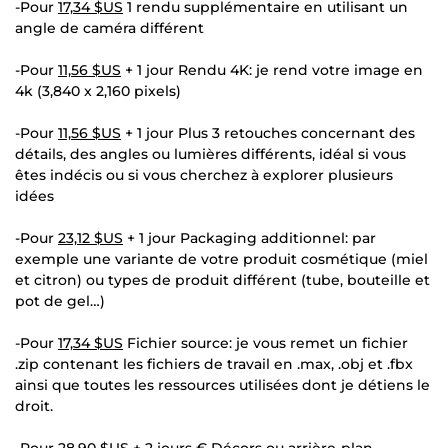
-Pour
17,34 $US
1 rendu supplémentaire en utilisant un
angle de caméra différent
-Pour
11,56 $US
+ 1 jour Rendu 4K: je rend votre image en
4k (3,840 x 2,160 pixels)
-Pour
11,56 $US
+ 1 jour Plus 3 retouches concernant des
détails, des angles ou lumières différents, idéal si vous
êtes indécis ou si vous cherchez à explorer plusieurs
idées
-Pour
23,12 $US
+ 1 jour Packaging additionnel: par
exemple une variante de votre produit cosmétique (miel
et citron) ou types de produit différent (tube, bouteille et
pot de gel…)
-Pour
17,34 $US
Fichier source: je vous remet un fichier
.zip contenant les fichiers de travail en .max, .obj et .fbx
ainsi que toutes les ressources utilisées dont je détiens le
droit.
-Pour
28,90 $US
+ 2 jours € Décors ou arrière-plan