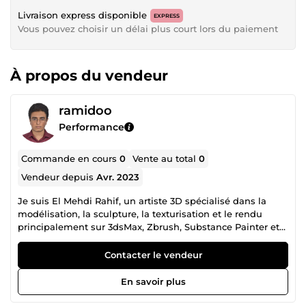
Livraison express disponible
EXPRESS
Vous pouvez choisir un délai plus court lors du paiement
À propos du vendeur
ramidoo
Performance
Commande en cours
0
Vente au total
0
Vendeur depuis
Avr. 2023
Je suis El Mehdi Rahif, un artiste 3D spécialisé dans la
modélisation, la sculpture, la texturisation et le rendu
principalement sur 3dsMax, Zbrush, Substance Painter et
V-ray. Avec un parcours de six ans, je serai ravi de partager
avec vous mon expérience artistique ainsi que mon savoir-
Contacter le vendeur
faire technique.
En savoir plus