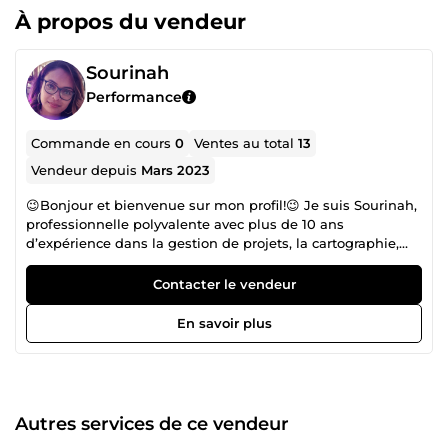
À propos du vendeur
Sourinah
Performance
Commande en cours
0
Ventes au total
13
Vendeur depuis
Mars 2023
😉Bonjour et bienvenue sur mon profil!😉 Je suis Sourinah,
professionnelle polyvalente avec plus de 10 ans
d’expérience dans la gestion de projets, la cartographie,
DAO, la transcription et l’assistanat virtuel. 🤔Vous vous
demandez de ce que je pourrais vous offrir?🤔 👉C'est par
Contacter le vendeur
ici: • Assistanat virtuel : gestion d’emails, saisie de
données, suivi administratif, organisation. • Transcription :
En savoir plus
conversion précise d’audios/vidéos en textes exploitables
(français, malagasy). • Gestion de projets : coordination,
suivi qualité-coût-délais, planification des équipes. •
Cartographie &amp; Télédétection (SIG/DAO) : traitement
de données, conception de cartes professionnelles,
Autres services de ce vendeur
analyse géospatiale, dessin technique architectural, Profil,