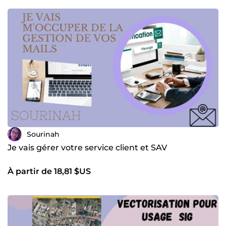
Coupe. • Support client (SAV) : gestion du service après-
vente et accompagnement des utilisateurs. 👉Ce n'est pas
encore fini, par ici mes compétences: • SIG : ArcGIS, QGIS,
MapInfo • DAO : AutoCAD, Microstation, Covadis, Revit,
Gstarcad • Télédétection : Erdas, Envi • Gestion &amp;
Management : organisation, leadership, communication
efficace • Langues : Français (avancé), Anglais
(professionnel), Malagasy (maternel) 🎯 Pourquoi travailler
avec moi ? ✔️ Professionnalisme et respect des délais ✔️
Grande capacité d’adaptation (missions techniques et
administratives) ✔️ Expérience confirmée en entreprise et
en freelance ✔️ Disponibilité et réactivité 👋Qualité et
performance sont les valeurs que vous recherchez? C'est
par ici!👋
Sourinah
Je vais gérer votre service client et SAV
À partir de 18,81 $US