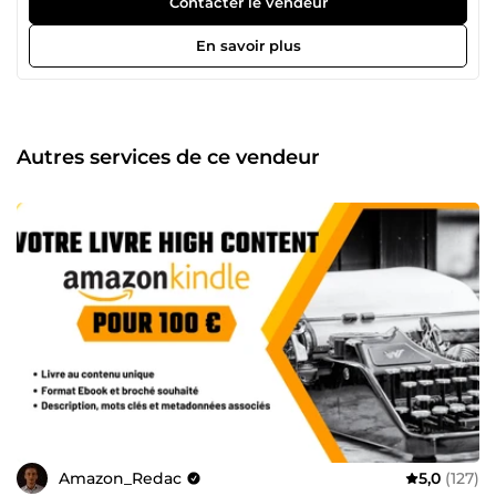
Contacter le vendeur
avec des années d'expérience. Avec moi, une équipe de 3
collaborateurs: Un correcteur, une rédactrice et une
En savoir plus
spécialiste du marketing et du digital pour tous vos
missions de Community management ou d'assistance
administrative. N'hésitez pas à me solliciter pour vos
missions. Au plaisir.
Autres services de ce vendeur
Amazon_Redac
5,0
(127)