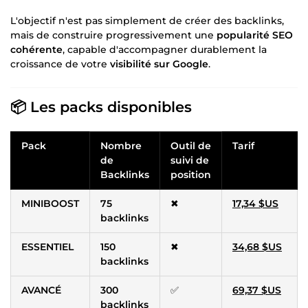
L'objectif n'est pas simplement de créer des backlinks,
mais de construire progressivement une
popularité SEO
cohérente
, capable d'accompagner durablement la
croissance de votre
visibilité sur Google
.
📦 Les packs disponibles
Pack
Nombre
Outil de
Tarif
de
suivi de
Backlinks
position
MINIBOOST
75
✖
17,34 $US
backlinks
ESSENTIEL
150
✖
34,68 $US
backlinks
AVANCÉ
300
✅
69,37 $US
backlinks