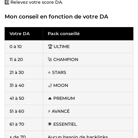
3️⃣ Relevez votre score DA.
Mon conseil en fonction de votre DA
Votre DA
Pack conseillé
0 à 10
🏆 ULTIME
11 à 20
🚀 CHAMPION
21 à 30
⭐️ STARS
31 à 40
🌙 MOON
41 à 50
🔥 PREMIUM
51 à 60
⚡ AVANCÉ
61 à 70
🌟 ESSENTIEL
+ de 70
Aucun besoin de backlinks