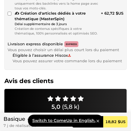
uniquement des backlinks vers la home page avec
tous vos mots-clés.
✍️ Création d'articles dédiés à votre
+ 62,72 $US
thématique (MasterSpin)
Délai supplémentaire de 3 jours
Création de contenus spécifiques à votre
thématique, 100% personnalisés et optimisés SEO.
Livraison express disponible
EXPRESS
Vous pouvez choisir un délai plus court lors du paiement
Éligible à l’assurance Hiscox
Vous pouvez assurer votre commande lors du paiement
Avis des clients
5,0
(5,8 k)
Basique
Switch to ComeUp in English.
Commander
18,82 $US
7 j de réalisation