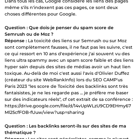
Dans tous les cas, Google considère les liens des pages
même s'ils n'indexent pas ces pages, ce sont deux
choses différentes pour Google.
Question : Que dois-je penser du spam score de
Semrush ou de Moz ?
Réponse :
La toxicité des liens sur Semrush ou sur Moz
sont complètement fausses, il ne faut pas les suivre, c'est
ce qui ressort en 10 ans d'expérience j'ai souvent vu des
liens ultra spammy avec un spam score faible et des liens
hyper sain depuis des sites de médias avoir un haut lien
toxique. Au-delà de moi c'est aussi l'avis d'Olivier Duffez
(créateur du site WebRankInfo) lors du SEO CAMP'us
Paris 2023 "les score de Toxicité des backlinks sont très
fantaisistes, je ne les regarde pas ... je préfère me baser
sur des indicateurs réels", cf cet extrait de sa conférence :
https://drive.google.com/file/d/14vUpWLzU9CD9EHmy67
Ml25cfFOB-fUuw/view?usp=sharing
Question : Les backlinks seront-ils sur des sites de ma
thématique ?