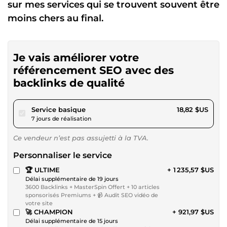
sur mes services qui se trouvent souvent être
moins chers au final.
Je vais améliorer votre
référencement SEO avec des
backlinks de qualité
pour 17,34 $US
Service basique
18,82 $US
7 jours de réalisation
Ce vendeur n’est pas assujetti à la TVA.
Personnaliser le service
🏆 ULTIME
+ 1 235,57 $US
Délai supplémentaire de 19 jours
3600 Backlinks + MasterSpin Offert + 10 articles
sponsorisés Premiums + 📹 Audit SEO vidéo de
votre site
🚀 CHAMPION
+ 921,97 $US
Délai supplémentaire de 15 jours