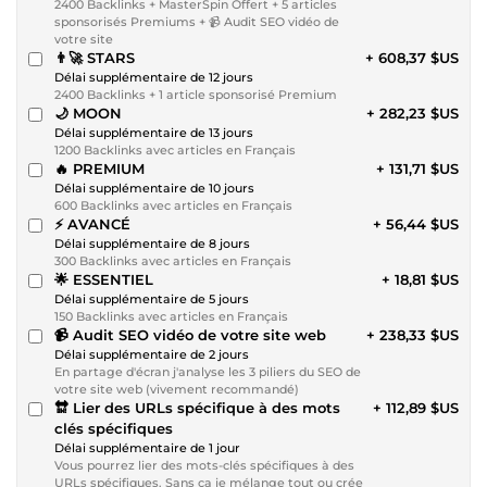
2400 Backlinks + MasterSpin Offert + 5 articles
sponsorisés Premiums + 📹 Audit SEO vidéo de
votre site
👨‍🚀 STARS
+ 608,37 $US
Délai supplémentaire de 12 jours
2400 Backlinks + 1 article sponsorisé Premium
🌙 MOON
+ 282,23 $US
Délai supplémentaire de 13 jours
1200 Backlinks avec articles en Français
🔥 PREMIUM
+ 131,71 $US
Délai supplémentaire de 10 jours
600 Backlinks avec articles en Français
⚡ AVANCÉ
+ 56,44 $US
Délai supplémentaire de 8 jours
300 Backlinks avec articles en Français
🌟 ESSENTIEL
+ 18,81 $US
Délai supplémentaire de 5 jours
150 Backlinks avec articles en Français
📹 Audit SEO vidéo de votre site web
+ 238,33 $US
Délai supplémentaire de 2 jours
En partage d'écran j'analyse les 3 piliers du SEO de
votre site web (vivement recommandé)
🔛 Lier des URLs spécifique à des mots
+ 112,89 $US
clés spécifiques
Délai supplémentaire de 1 jour
Vous pourrez lier des mots-clés spécifiques à des
URLs spécifiques. Sans ça je mélange tout ou crée