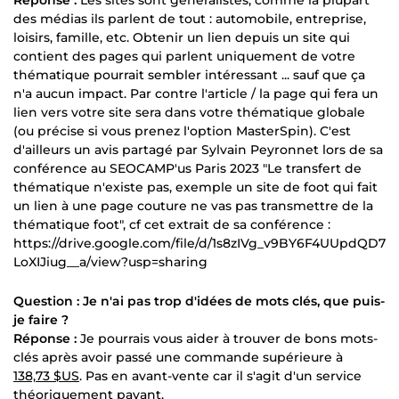
Réponse :
Les sites sont généralistes, comme la plupart
des médias ils parlent de tout : automobile, entreprise,
loisirs, famille, etc. Obtenir un lien depuis un site qui
contient des pages qui parlent uniquement de votre
thématique pourrait sembler intéressant ... sauf que ça
n'a aucun impact. Par contre l'article / la page qui fera un
lien vers votre site sera dans votre thématique globale
(ou précise si vous prenez l'option MasterSpin). C'est
d'ailleurs un avis partagé par Sylvain Peyronnet lors de sa
conférence au SEOCAMP'us Paris 2023 "Le transfert de
thématique n'existe pas, exemple un site de foot qui fait
un lien à une page couture ne vas pas transmettre de la
thématique foot", cf cet extrait de sa conférence :
https://drive.google.com/file/d/1s8zIVg_v9BY6F4UUpdQD7
LoXIJiug__a/view?usp=sharing
Question : Je n'ai pas trop d'idées de mots clés, que puis-
je faire ?
Réponse :
Je pourrais vous aider à trouver de bons mots-
clés après avoir passé une commande supérieure à
138,73 $US
. Pas en avant-vente car il s'agit d'un service
théoriquement payant.