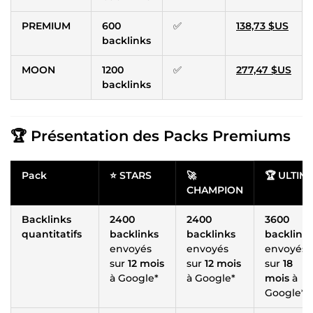
PREMIUM
600
✅
138,73 $US
backlinks
MOON
1200
✅
277,47 $US
backlinks
🏆 Présentation des Packs Premiums
Pack
⭐️ STARS
🚀
🏆 ULTIM
CHAMPION
Backlinks
2400
2400
3600
quantitatifs
backlinks
backlinks
backlink
envoyés
envoyés
envoyés
sur
12 mois
sur
12 mois
sur
18
à Google*
à Google*
mois
à
Google*