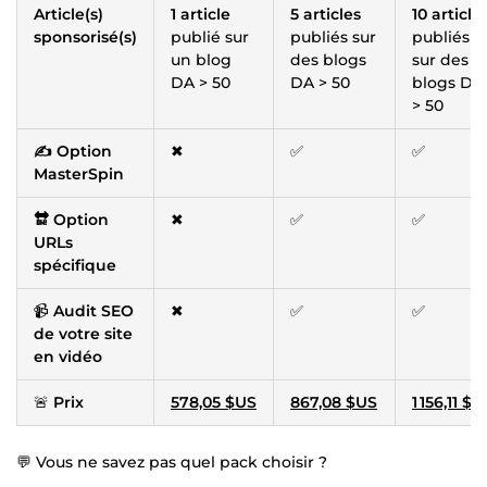
Article(s)
1 article
5 articles
10 article
sponsorisé(s)
publié sur
publiés sur
publiés
un blog
des blogs
sur des
DA > 50
DA > 50
blogs DA
> 50
✍️ Option
✖
✅
✅
MasterSpin
🔛 Option
✖
✅
✅
URLs
spécifique
📹
Audit SEO
✖
✅
✅
de votre site
en vidéo
🚨
Prix
578,05 $US
867,08 $US
1 156,11 $U
💬 Vous ne savez pas quel pack choisir ?