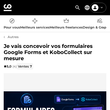
Pour vous
Meilleurs services
Meilleurs freelances
Design & Graph
Autres
Je vais concevoir vos formulaires
Google Forms et KoboCollect sur
mesure
5,0
(4)
Ventes
7