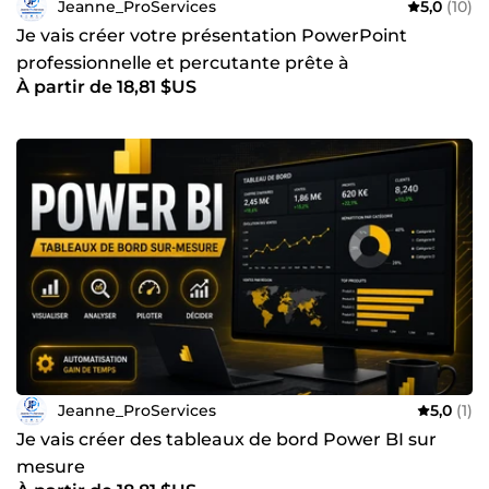
Jeanne_ProServices
5,0
(10)
aujourd’hui pour discuter de votre projet. Je serai ravie de
vous proposer une solution personnalisée, efficace et
Je vais créer votre présentation PowerPoint
abordable. ✨ Jeanne_ProServices — L’expertise accessible
professionnelle et percutante prête à
à tous.
À partir de 18,81 $US
impressionner
Jeanne_ProServices
5,0
(1)
Je vais créer des tableaux de bord Power BI sur
mesure