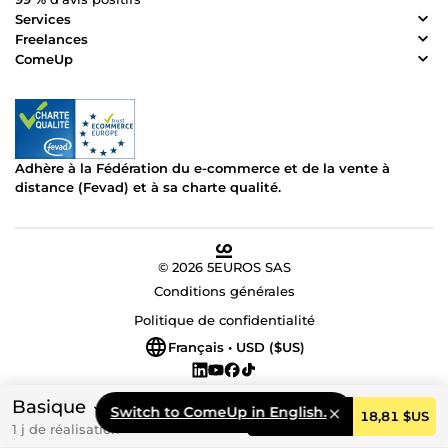
Services
Freelances
ComeUp
Adhère à la Fédération du e-commerce et de la vente à
distance (Fevad) et à sa charte qualité.
© 2026 5EUROS SAS
Conditions générales
Politique de confidentialité
Français • USD ($US)
Basique
Switch to ComeUp in English.
Commander
18,81 $US
1 j de réalisation