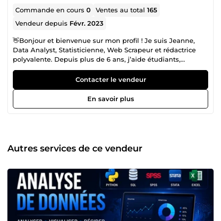
Commande en cours
0
Ventes au total
165
Vendeur depuis
Févr. 2023
👋Bonjour et bienvenue sur mon profil ! Je suis Jeanne,
Data Analyst, Statisticienne, Web Scrapeur et rédactrice
polyvalente. Depuis plus de 6 ans, j’aide étudiants,
entrepreneurs et entreprises à donner du sens à leurs
données, à automatiser leurs processus et à valoriser leurs
Contacter le vendeur
travaux avec clarté et professionnalisme. J'automatise
toutes les tâches possibles et je vous rends la vie facile. Je
En savoir plus
crois qu’un service de qualité ne doit pas être hors de prix
💡 👉 Mes prestations sont accessibles, précises et rapides,
avec un suivi humain et bienveillant à chaque étape. 🎯Ce
que je fais pour vous 📊 Analyse de données et statistiques
Études complètes sur Excel, Python, RStudio, SPSS, SQL
Autres services de ce vendeur
Analyses descriptives, régressions, tests d’hypothèses,
ACP, séries temporelles Visualisation et tableaux de bord
Power BI / Excel automatisés ⚙️ Automatisation Excel
&amp; gestion de données Macros VBA, calculs
automatiques, tableaux de bord dynamiques Nettoyage,
saisie et structuration de bases de données
Automatisation via Excel, Google Sheets, ou intégration
Power BI 🧾 Recherche documentaire &amp; rédaction