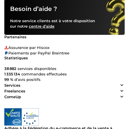
Besoin d’aide ?
Notre service clients est à votre disposition
sur notre
centre d’aide
Partenaires
Assurance par Hiscox
Paiements par PayPal Braintree
Statistiques
38 882
services disponibles
1 335 134
commandes effectuées
99 %
d’avis positifs
Services
Freelances
ComeUp
Adhère à la Fédération du e-commerce et de la vente à