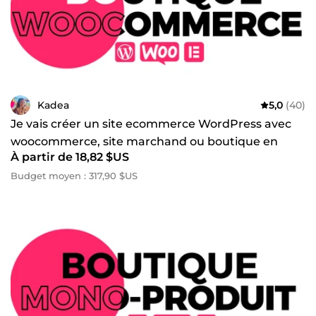
Kadea
5,0
(40)
Je vais créer un site ecommerce WordPress avec
woocommerce, site marchand ou boutique en
À partir de 18,82 $US
ligne
Budget moyen : 317,90 $US