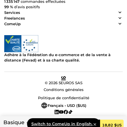
1 335 147
commandes effectuées
99 %
d’avis positifs
Services
Freelances
ComeUp
Adhère à la Fédération du e-commerce et de la vente à
distance (Fevad) et à sa charte qualité.
© 2026 5EUROS SAS
Conditions générales
Politique de confidentialité
Français • USD ($US)
Basique
Switch to ComeUp in English.
Commander
18,82 $US