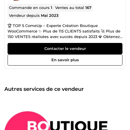
Commande en cours
1
Ventes au total
167
Vendeur depuis
Mai 2023
🏆 TOP 5 ComeUp – Experte Création Boutique
WooCommerce ✨ Plus de 115 CLIENTS satisfaits 🚀 Plus de
150 VENTES réalisées avec succès depuis 2023 💎 Obtenez
le rendu d'une agence au prix d'un freelance Création site
WordPress &amp; Boutique Woocommerce. Besoin d’un
Contacter le vendeur
site vitrine WordPress ou boutique WooCommerce
optimisée, sécurisée et prête à vendre ? Je conçois des
En savoir plus
solutions clé en main avec une prise en main facile pour
vous garantir une autonomie totale. SEO &amp; Visibilité
Google Un site invisible ne vend pas. J'intègre
l'optimisation SEO (rédaction, audit, technique) dès la
conception pour vous positionner face à vos futurs clients.
Autres services de ce vendeur
⚡ Rapidité | Efficacité | Satisfaction Une question ?
Discutons de votre projet par message, je réponds
rapidement ! À tout de suite, Gaby 😎