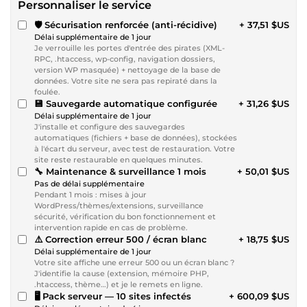
Personnaliser le service
🛡️ Sécurisation renforcée (anti-récidive)
+ 37,51 $US
Délai supplémentaire de 1 jour
Je verrouille les portes d'entrée des pirates (XML-
RPC, .htaccess, wp-config, navigation dossiers,
version WP masquée) + nettoyage de la base de
données. Votre site ne sera pas repiraté dans la
foulée.
💾 Sauvegarde automatique configurée
+ 31,26 $US
Délai supplémentaire de 1 jour
J'installe et configure des sauvegardes
automatiques (fichiers + base de données), stockées
à l'écart du serveur, avec test de restauration. Votre
site reste restaurable en quelques minutes.
🔧 Maintenance & surveillance 1 mois
+ 50,01 $US
Pas de délai supplémentaire
Pendant 1 mois : mises à jour
WordPress/thèmes/extensions, surveillance
sécurité, vérification du bon fonctionnement et
intervention rapide en cas de problème.
⚠️ Correction erreur 500 / écran blanc
+ 18,75 $US
Délai supplémentaire de 1 jour
Votre site affiche une erreur 500 ou un écran blanc ?
J'identifie la cause (extension, mémoire PHP,
.htaccess, thème…) et je le remets en ligne.
🖥️ Pack serveur — 10 sites infectés
+ 600,09 $US