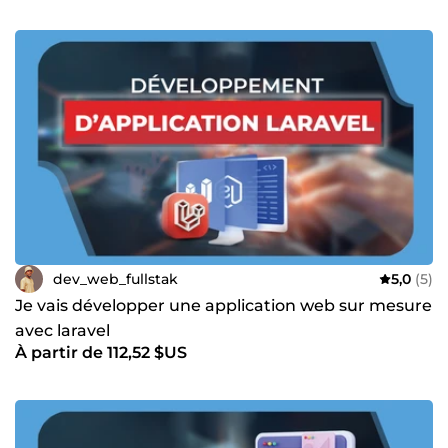
sans perte de données 🔌 Intégration de passerelles de
paiement et de fonctionnalités sur mesure POURQUOI ME
CONFIER VOTRE PROJET : ✅ Expertise technique : maîtrise
approfondie de WordPress et Laravel ✅ À votre écoute : je
prends le temps de comprendre votre besoin réel avant
d'agir ✅ Communication transparente : vous êtes informé
à chaque étape ✅ Travail soigné : code propre, solutions
durables, livraison dans les délais Une question, un doute,
un projet ? Contactez-moi, je vous réponds avec plaisir et
je vous oriente vers la meilleure solution. À très vite ! 💪
dev_web_fullstak
5,0
(5)
Je vais développer une application web sur mesure
avec laravel
À partir de 112,52 $US