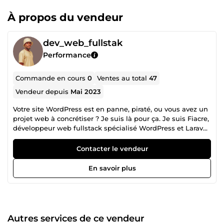
À propos du vendeur
dev_web_fullstak
Performance
Commande en cours
0
Ventes au total
47
Vendeur depuis
Mai 2023
Votre site WordPress est en panne, piraté, ou vous avez un
projet web à concrétiser ? Je suis là pour ça. Je suis Fiacre,
développeur web fullstack spécialisé WordPress et Laravel,
diplômé en systèmes informatiques et logiciels. Depuis
2023, j'accompagne particuliers et entreprises sur leurs
Contacter le vendeur
projets web, avec plus de 45 commandes livrées et plus de
35 avis positifs (et aucun avis négatif). 🏆 CE QUE JE FAIS
En savoir plus
POUR VOUS : 🔧 Dépannage et sécurité WordPress :
correction de bugs, nettoyage de sites piratés, sécurisation
contre les hackers 🌐 Création de sites WordPress clé en
main : vitrines, landing pages, boutiques e-commerce ⚙️
Développement d'applications web sur mesure avec
Autres services de ce vendeur
Laravel 🚀 Migration de sites vers un nouvel hébergeur,