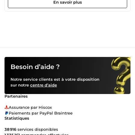
communication claire, moderne et adaptée à leur
En savoir plus
audience. ✨ Plus de 250 projets réalisés 🎯Notre objectif :
vous aider à augmenter votre visibilité, attirer plus de
clients et booster votre chiffre d’affaires. 💡 Un
accompagnement personnalisé, des stratégies adaptées et
des solutions créatives pour chaque budget. 👉 Contactez-
nous dès aujourd’hui pour transformer vos idées en
résultats concrets !
Besoin d’aide ?
Notre service clients est à votre disposition
sur notre
centre d’aide
Partenaires
Assurance par Hiscox
Paiements par PayPal Braintree
Statistiques
38 916
services disponibles
1 335 161
commandes effectuées