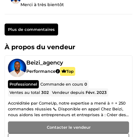
Merci à très bientôt
Plus de commentaires
À propos du vendeur
Beizi_agency
Performance
Top
Professionnel
Commande en cours
0
Ventes au total
302
Vendeur depuis
Févr. 2023
Accréditée par ComeUp, notre expertise a mené à ⭐ + 250
commandes réussies 📞 Disponible en appel Chez Beizi,
nous aidons les entrepreneurs et entreprises à : Créer des
visuels impactants (logos, flyers, vidéos, cartes de visite).
Booster leur visibilité grâce à des campagnes Facebook
Contacter le vendeur
&amp; Google Ads performantes. Développer une