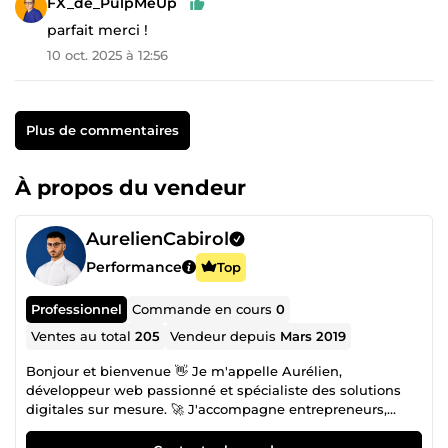
FX_de_PulpMeUp
parfait merci !
10 oct. 2025 à 12:56
Plus de commentaires
À propos du vendeur
AurelienCabirol
Performance
Top
Professionnel
Commande en cours
0
Ventes au total
205
Vendeur depuis
Mars 2019
Bonjour et bienvenue 👋 Je m'appelle Aurélien,
développeur web passionné et spécialiste des solutions
digitales sur mesure. 🚀 J'accompagne entrepreneurs,
indépendants, TPE et entreprises dans la création,
l’optimisation et le développement de leur présence en