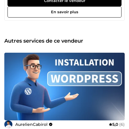
Contacter le vendeur
ligne. Mes domaines d’expertise : Création de sites web
(site vitrine, e-commerce, landing page, sur mesure)
En savoir plus
Développement d’applications mobiles (Android &amp;
iOS) Référencement Google : SEO (naturel) &amp; SEA
(publicitaire) Emails professionnels : configuration,
délivrabilité, serveurs mail Développement &amp;
solutions techniques personnalisées Au-delà de la
Autres services de ce vendeur
technique, ma priorité est simple : la réussite de votre
projet. Lorsque je travaille avec un client, je m’implique
pleinement, avec rigueur, méthode et exigence. J’accorde
une grande importance aux détails, à la qualité du travail
livré et à la compréhension réelle de vos besoins. Je me
considère comme un véritable artisan du digital :
quelqu’un qui cherche constamment à approfondir ses
compétences, à maîtriser ses outils et à produire des
solutions solides, performantes et durables. ⚙️ Mon objectif
n’est pas seulement de créer un site ou résoudre un
problème technique : c’est de transformer vos idées en
résultats concrets. Merci d’avoir pris le temps de découvrir
mon profil. 🙏 Au plaisir d’échanger avec vous et de donner
vie à vos projets. À bientôt, Aurélien ☀️
AurelienCabirol
5,0
(6)