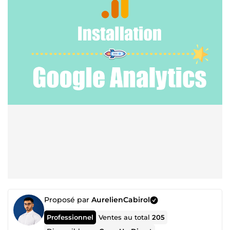
Proposé par
AurelienCabirol
Professionnel
Ventes au total
205