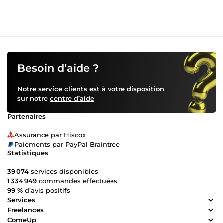
imbattable ! Travaillons ensemble pour renforcer votre
réseau client grâce à une négociation stratégique et une
relation client personnalisée 🚀. Contactez-moi et donnons
à vos relations commerciales la puissance qu'elles
méritent ! 🔥
Besoin d’aide ?
Notre service clients est à votre disposition
sur notre
centre d’aide
Partenaires
Assurance par Hiscox
Paiements par PayPal Braintree
Statistiques
39 074
services disponibles
1 334 949
commandes effectuées
99 %
d’avis positifs
Services
Freelances
ComeUp