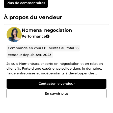
Plus de commentaires
À propos du vendeur
Nomena_negociation
Performance
Commande en cours
0
Ventes au total
16
Vendeur depuis
Avr. 2023
Je suis Nomentsoa, experte en négociation et en relation
client 🤝. Forte d'une expérience solide dans le domaine,
j'aide entreprises et indépendants à développer des
échanges de qualité, basés sur la confiance et la
performance 📈. J'ai affiné mes compétences en
Contacter le vendeur
communication, gestion de conflits et fidélisation client
pour garantir des résultats rapides et durables 🌟. Mon
En savoir plus
objectif est clair : transformer chaque interaction client en
une opportunité de succès ! Mon service est estimé à 15 €
de l'heure, mais je le propose actuellement à seulement
6,99 € de l'heure 💸. Une qualité premium, à un tarif