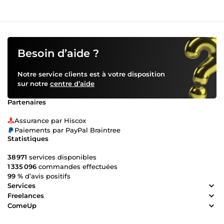
afin de comprendre leurs besoins et de leur offrir une
solution sur mesure. J'attache une grande importance à la
qualité de mon travail et je m'assure que chaque site web
que je crée est optimisé pour la vitesse, la sécurité et
l'accessibilité. N'hésitez pas à me contacter si vous
cherchez un développeur de sites web compétent et
Besoin d’aide ?
dévoué pour votre projet.
Notre service clients est à votre disposition
sur notre
centre d’aide
Partenaires
Assurance par Hiscox
Paiements par PayPal Braintree
Statistiques
38 971
services disponibles
1 335 096
commandes effectuées
99 %
d’avis positifs
Services
Freelances
ComeUp