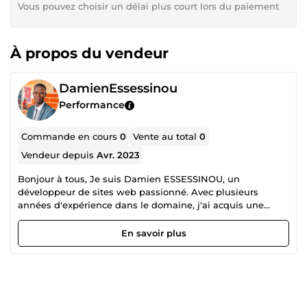
Vous pouvez choisir un délai plus court lors du paiement
À propos du vendeur
DamienEssessinou
Performance
Commande en cours
0
Vente au total
0
Vendeur depuis
Avr. 2023
Bonjour à tous, Je suis Damien ESSESSINOU, un
développeur de sites web passionné. Avec plusieurs
années d'expérience dans le domaine, j'ai acquis une
expertise solide dans la création de sites web fonctionnels,
ergonomiques et esthétiques. Je maîtrise un grand
En savoir plus
nombre de langages de programmation, tels que HTML,
CSS, JavaScript, PHP, Python, et bien d'autres encore. Je
suis également familier avec les frameworks tels que
Laravel, Django, React, Vue.js, et bien d'autres encore. Mon
approche est centrée sur la collaboration avec mes clients,