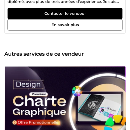
diplômé, avec plus de trois années d'expérience. Je suis
spécialisé dans la création de logos et d'identités visuelles,
ainsi que dans la conception de designs pour les réseaux
Contacter le vendeur
sociaux (bannières, miniatures et flyers) et pour
l'impression. J'ai travaillé avec des agences de
En savoir plus
communication et des entreprises en début de carrière et
acquis des expériences relatif au design graphique et la
manière dont elle permet la communication de
l’information , mais je suis maintenant disponible en tant
que freelance pour offrir mes services professionnels. Je
Autres services de ce vendeur
suis un créateur joyeux et passionné qui travaille avec un
processus créatif rigoureux pour concevoir des solutions
créatives pour résoudre efficacement les problèmes de
mes clients. Mon écoute attentive de vos besoins me
permet de travailler efficacement pour vous offrir des
designs uniques et adaptés à vos exigences. Si vous
cherchez des solutions créatives pour vos projets, n'hésitez
pas à me contacter. Merci de votre visite sur mon profil. Je
suis impatient de travailler avec vous et de vous offrir un
service professionnel et fiable pour répondre à tous vos
besoins en design graphique !