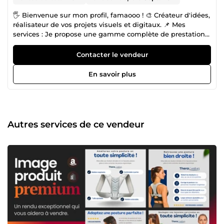
🖐 Bienvenue sur mon profil, famaooo ! 🎨 Créateur d'idées,
réalisateur de vos projets visuels et digitaux. 📌 Mes
services : Je propose une gamme complète de prestations
pour donner vie à vos projets : 🎞️ Montage photo et vidéo :
Transformez vos souvenirs ou vos contenus en œuvres
Contacter le vendeur
mémorables. 💻 Création de sites internet : Sites vitrines, e-
commerce ou plateformes sur mesure, je conçois des sites
En savoir plus
esthétiques et performants. 🔗 Conception de tunnels de
vente : Optimisez votre parcours client pour booster vos
conversions. 🎯 Pourquoi choisir famaooo ? ✅ Fiabilité et
engagement Chaque projet est traité avec sérieux et
professionnalisme, avec une priorité absolue : respecter
Autres services de ce vendeur
vos attentes et délais. 💡 Créativité et passion Ma passion
pour le design et le digital m'amène à explorer
constamment les tendances pour vous offrir des
réalisations modernes et percutantes. 💬 Écoute et
communication Je suis à vos côtés à chaque étape : de la
définition de vos besoins jusqu’à la finalisation. Mon
objectif est de vous offrir une expérience claire,
transparente et collaborative. 🛠️ Outils performants Grâce à
des logiciels tels qu’Adobe Photoshop, Premiere Pro et
WordPress, je vous garantis des rendus professionnels
adaptés à vos projets. 📈 Résultats prouvés Avec plusieurs