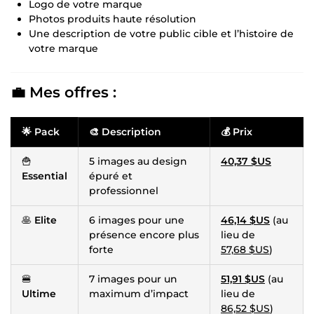
Logo de votre marque
Photos produits haute résolution
Une description de votre public cible et l’histoire de
votre marque
💼 Mes offres :
🌟
Pack
🎨
Description
💰
Prix
🍟
5 images au design
40,37 $US
Essential
épuré et
professionnel
🥞
Elite
6 images pour une
46,14 $US
(au
présence encore plus
lieu de
forte
57,68 $US
)
🍔
7 images pour un
51,91 $US
(au
Ultime
maximum d’impact
lieu de
86,52 $US
)