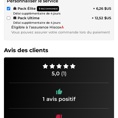
Personnaliser le service
🥞 Pack Élite
+ 6,26 $US
RECOMMANDÉ
Délai supplémentaire de 4 jours
🍔 Pack Ultime
+ 12,52 $US
Délai supplémentaire de 4 jours
Éligible à l’assurance Hiscox
Vous pouvez assurer votre commande lors du paiement
Avis des clients
5,0
(1)
1 avis positif