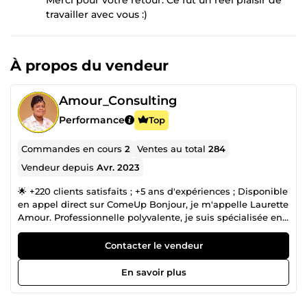
travailler avec vous :)
À propos du vendeur
Amour_Consulting
Performance
Top
Commandes en cours
2
Ventes au total
284
Vendeur depuis
Avr. 2023
🌟 +220 clients satisfaits ; +5 ans d'expériences ; Disponible
en appel direct sur ComeUp Bonjour, je m'appelle Laurette
Amour. Professionnelle polyvalente, je suis spécialisée en
marketing digital, design graphique, mise en page et
analyse de données. Je mets mon expertise à votre service
Contacter le vendeur
pour transformer vos idées en véritables réussites. 👉
Marketing Digital &amp; Stratégie ✅ Tunnels de vente
En savoir plus
&amp; Pages de conversion : Conception, optimisation et
mise en œuvre sur Systeme.io, ClickFunnels. ✅ Refonte