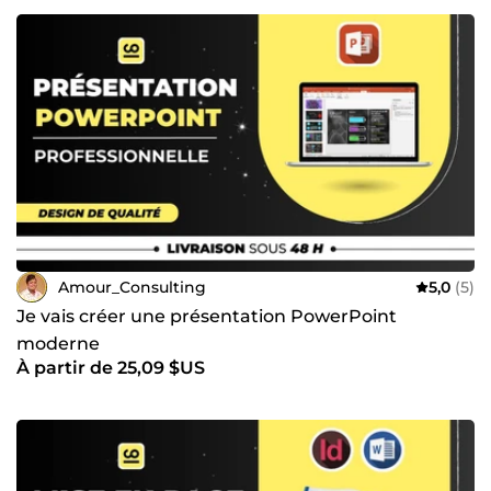
Configuration et sécurisation de SPF, DKIM, DMARC pour
optimiser la délivrabilité des e-mails. Gestion de
portefeuille de noms de domaine et audit de
l'infrastructure de messagerie. ✅ Migration &amp;
Configuration : Assistance pour la migration vers Google
Workspace, Microsoft 365, et configuration d'outils d'e-
mailing comme Sendgrid, MailChimp, etc. 📢 Je suis à
votre écoute pour discuter de vos besoins et vous
accompagner dans la réalisation de vos projets. À très vite
!
Amour_Consulting
5,0
(5)
Je vais créer une présentation PowerPoint
moderne
À partir de 25,09 $US