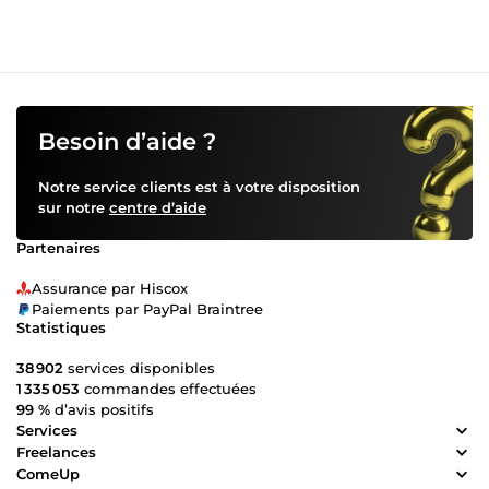
toutes les limites de la créativité. Nous sommes
implacables pour faire bouger les choses et concrétiser les
idées.
Besoin d’aide ?
Notre service clients est à votre disposition
sur notre
centre d’aide
Partenaires
Assurance par Hiscox
Paiements par PayPal Braintree
Statistiques
38 902
services disponibles
1 335 053
commandes effectuées
99 %
d’avis positifs
Services
Freelances
ComeUp