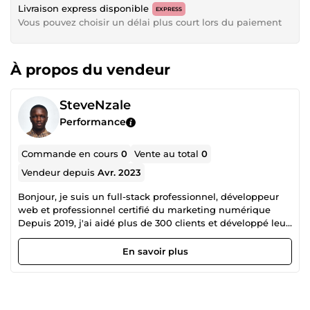
Livraison express disponible
EXPRESS
Vous pouvez choisir un délai plus court lors du paiement
À propos du vendeur
SteveNzale
Performance
Commande en cours
0
Vente au total
0
Vendeur depuis
Avr. 2023
Bonjour, je suis un full-stack professionnel, développeur
web et professionnel certifié du marketing numérique
Depuis 2019, j'ai aidé plus de 300 clients et développé leur
activité. Je suis également un spécialiste de la
cybersécurité avec 5 ans d'expérience dans le domaine.
En savoir plus
Nos domaines d'intérêt comprennent le développement
mobile, le développement Web, conception Web et la
création de toute sorte de support graphique. Nous vous
fournissons un travail de haute qualité. Nous repoussons