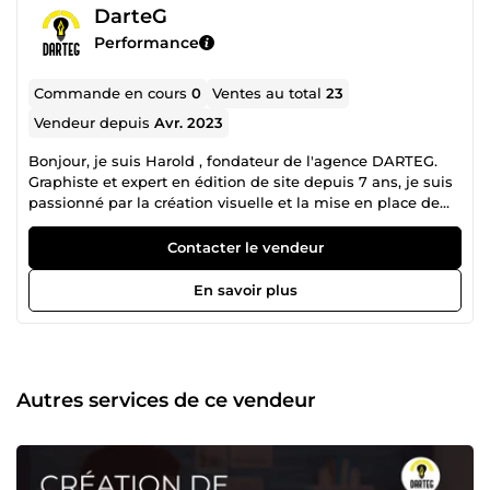
DarteG
Performance
Commande en cours
0
Ventes au total
23
Vendeur depuis
Avr. 2023
Bonjour, je suis Harold , fondateur de l'agence DARTEG.
Graphiste et expert en édition de site depuis 7 ans, je suis
passionné par la création visuelle et la mise en place de
solutions digitales efficaces. Grâce à ma maîtrise de la
suite Adobe, WordPress et Shopify, je suis en mesure de
Contacter le vendeur
répondre à tous vos besoins en matière de design et de
développement web. Création de backlinks Création de
En savoir plus
sites WordPress Création de sites Shopify Montage vidéo
Automatisation Optimisation SEO Je suis ravi de pouvoir
partager mon expertise avec vous sur Comeup, et je suis
impatient de travailler avec vous sur votre prochain projet.
Autres services de ce vendeur