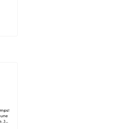
emps!
 une
. Je
tions