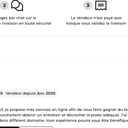
gez par chat sur le
Le vendeur n’est payé que
a livraison en toute sécurité
lorsque vous validez la livraison
15
Vendeur depuis
Avr. 2020
f, je propose mes services en ligne afin de vous faire gagner du t
ouhaitent obtenir un entretien et décrocher le poste adéquat. J'ai
ns différent domaine, mon expérience pourra vous être bénéfique
otre meilleur atout. Je reste à votre disposition pour toutes informa