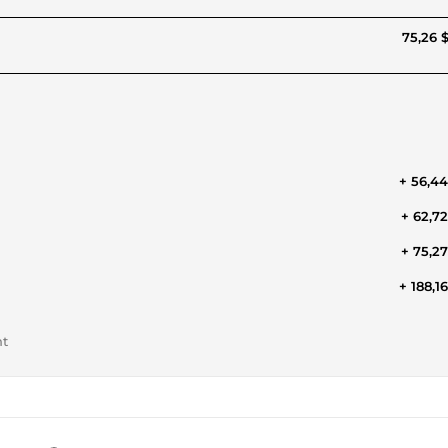
75,26 
+ 56,4
+ 62,7
+ 75,2
+ 188,1
nt