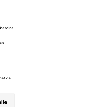
 besoins
ous
rmet de
lle