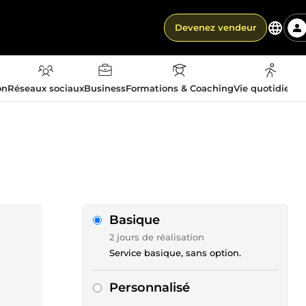
Devenez vendeur
on
Réseaux sociaux
Business
Formations & Coaching
Vie quotidienn
Basique
2 jours de réalisation
Service basique, sans option.
Personnalisé