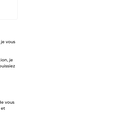
 je vous
ion, je
puissiez
 de vous
 et