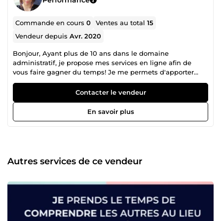
Commande en cours
0
Ventes au total
15
Vendeur depuis
Avr. 2020
Bonjour, Ayant plus de 10 ans dans le domaine
administratif, je propose mes services en ligne afin de
vous faire gagner du temps! Je me permets d'apporter
mes services aux personnes qui souhaitent obtenir un
entretien et décrocher le poste adéquat. J'ai une grande
Contacter le vendeur
expérience dans les ressources humaines comme dans
différent domaine, mon expérience pourra vous être
En savoir plus
bénéfique. Je vous répondrais dans les plus brefs délais et
vous ciblera votre meilleur atout. Je reste à votre
disposition pour toutes informations complémentaires. Je
vous remercie de votre confiance. A très bientôt! Je
propose également d'autres services, n'hésitez pas à
Autres services de ce vendeur
parcourir mon profil et mes services. En vous souhaitant
une très bonne journée. :) :):)