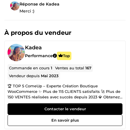
Réponse de Kadea
Merci :)
À propos du vendeur
Kadea
Performance
Top
Commande en cours
1
Ventes au total
167
Vendeur depuis
Mai 2023
🏆 TOP 5 ComeUp – Experte Création Boutique
WooCommerce ✨ Plus de 115 CLIENTS satisfaits 🚀 Plus de
150 VENTES réalisées avec succès depuis 2023 💎 Obtenez
le rendu d'une agence au prix d'un freelance Création site
WordPress &amp; Boutique Woocommerce. Besoin d’un
Contacter le vendeur
site vitrine WordPress ou boutique WooCommerce
optimisée, sécurisée et prête à vendre ? Je conçois des
En savoir plus
solutions clé en main avec une prise en main facile pour
vous garantir une autonomie totale. SEO &amp; Visibilité