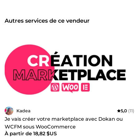
Google Un site invisible ne vend pas. J'intègre
l'optimisation SEO (rédaction, audit, technique) dès la
conception pour vous positionner face à vos futurs clients.
Autres services de ce vendeur
⚡ Rapidité | Efficacité | Satisfaction Une question ?
Discutons de votre projet par message, je réponds
rapidement ! À tout de suite, Gaby 😎
Kadea
5,0
(11)
Je vais créer votre marketplace avec Dokan ou
WCFM sous WooCommerce
À partir de 18,82 $US