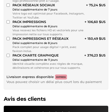
logo professionnel prêt à l’usage.
PACK RÉSEAUX SOCIAUX
+ 75,24 $US
Délai supplémentaire de 7 jours
Votre logo est optimisé pour Facebook, Instagram,
Twitter et YouTube.
PACK IMPRESSIONS
+ 106,60 $US
Délai supplémentaire de 8 jours
Vous recevez les fichiers HD et vectoriels pour une
impression nette sur tous supports.
PACK IMPRESSIONS ET RÉSEAUX
+ 150,49 $US
Délai supplémentaire de 8 jours
Pack complet pour usage digital + print, avec
favicon inclus.
PACK CHARTE GRAPHIQUE
+ 376,23 $US
Délai supplémentaire de 11 jours
Identité visuelle complète avec règles de marque,
déclinaisons et cohérence pro sur tous supports.
Livraison express disponible
EXPRESS
Vous pouvez choisir un délai plus court lors du paiement
Avis des clients