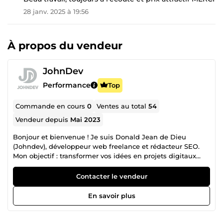
28 janv. 2025 à 19:56
À propos du vendeur
JohnDev
Performance
Top
Commande en cours
0
Ventes au total
54
Vendeur depuis
Mai 2023
Bonjour et bienvenue ! Je suis Donald Jean de Dieu
(Johndev), développeur web freelance et rédacteur SEO.
Mon objectif : transformer vos idées en projets digitaux
rentables. Développement web : création de sites
modernes, responsives et sécurisés (WordPress, Laravel,
Contacter le vendeur
ReactJS, PHP, etc.). Rédaction &amp; SEO : contenus
optimisés pour Google (articles, blogs, fiches produits) afin
En savoir plus
de booster votre visibilité. Marketing digital : stratégies
simples pour attirer plus de clients et augmenter vos
ventes. Avec ma double expertise technique et