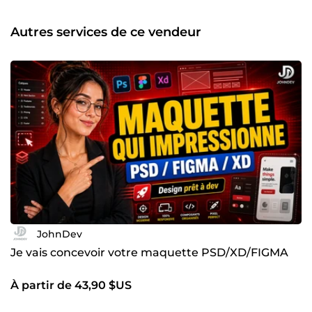
rédactionnelle, vous gagnez du temps : je conçois,
développe et optimise votre site avec un contenu prêt à
Autres services de ce vendeur
convaincre vos visiteurs. Mon engagement : vous livrer un
travail professionnel, rapide et adapté à vos besoins.
Discutons de votre projet dès aujourd’hui et faisons
décoller votre présence en ligne 🚀
JohnDev
Je vais concevoir votre maquette PSD/XD/FIGMA
À partir de 43,90 $US