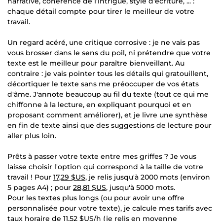
narrative, cohérence de l'intrigue, style d'écriture, ... :
chaque détail compte pour tirer le meilleur de votre
travail.
Un regard acéré, une critique corrosive : je ne vais pas
vous brosser dans le sens du poil, ni prétendre que votre
texte est le meilleur pour paraître bienveillant. Au
contraire : je vais pointer tous les détails qui gratouillent,
décortiquer le texte sans me préoccuper de vos états
d'âme. J'annote beaucoup au fil du texte (tout ce qui me
chiffonne à la lecture, en expliquant pourquoi et en
proposant comment améliorer), et je livre une synthèse
en fin de texte ainsi que des suggestions de lecture pour
aller plus loin.
Prêts à passer votre texte entre mes griffes ? Je vous
laisse choisir l'option qui correspond à la taille de votre
travail ! Pour
17,29 $US
, je relis jusqu'à 2000 mots (environ
5 pages A4) ; pour
28,81 $US
, jusqu'à 5000 mots.
Pour les textes plus longs (ou pour avoir une offre
personnalisée pour votre texte), je calcule mes tarifs avec
taux horaire de
11,52 $US
/h (je relis en moyenne