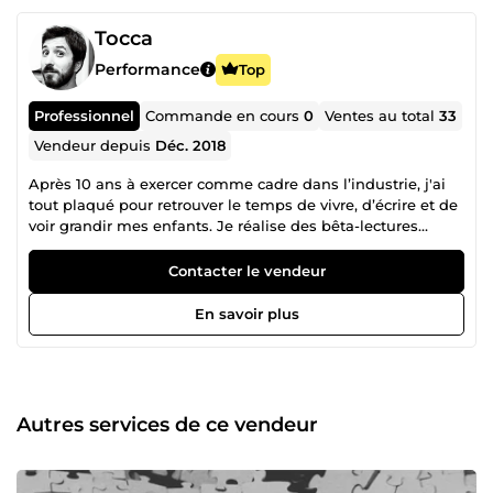
Tocca
Performance
Top
Professionnel
Commande en cours
0
Ventes au total
33
Vendeur depuis
Déc. 2018
Après 10 ans à exercer comme cadre dans l’industrie, j'ai
tout plaqué pour retrouver le temps de vivre, d’écrire et de
voir grandir mes enfants. Je réalise des bêta-lectures
depuis 8 ans, d'abord de manière bénévole, et maintenant
sur ComeUp. Mon 'expérience' dans le monde des lettres :
Contacter le vendeur
1 roman publié chez Buchet/Chastel (parution Mai 2025) 8
romans auto-édités (dont 2 à plus de 5000 ventes en
En savoir plus
format numérique) 9 textes courts publiés en revues
(Dissonances, Encre(s), IndéPanda, Labyrinthe[s], ...)
Autres services de ce vendeur