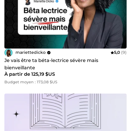
mariettedicko
5,0
(9)
Je vais être ta béta-lectrice sévère mais
bienveillante
À partir de 125,19 $US
Budget moyen : 173,08 $US