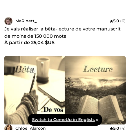
MaRinett_
5,0
(6)
Je vais réaliser la bêta-lecture de votre manuscrit
de moins de 150 000 mots
À partir de 25,04 $US
Switch to ComeUp in English.
Chloe_Alarcon
5,0
(4)