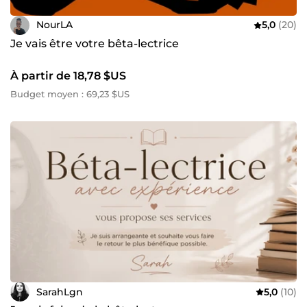
NourLA
5,0
(20)
Je vais être votre bêta-lectrice
À partir de 18,78 $US
Budget moyen : 69,23 $US
SarahLgn
5,0
(10)