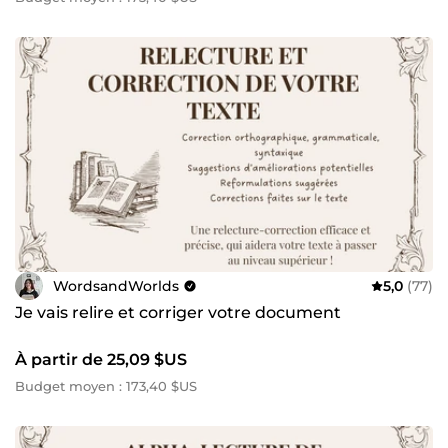
récits bêta-lus, d’histoires corrigées, de rencontres
littéraires, d’aide à l’écriture. Plus de 200 auteur.ices
aidé.es, et plus de 178 avis positifs. Mon but est simple :
vous aider à avoir le meilleur récit possible, en vous
écoutant, en vous poussant au maximum de votre
potentiel littéraire. Promis, votre histoire n'est pas
mauvaise et elle mérite d'être lue. N'hésitez pas à venir
discuter, je serais ravie de vous aider ! 👋🏻
WordsandWorlds
5,0
(77)
Je vais relire et corriger votre document
À partir de 25,09 $US
Budget moyen : 173,40 $US