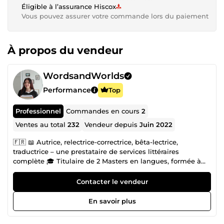
Éligible à l’assurance Hiscox
Vous pouvez assurer votre commande lors du paiement
À propos du vendeur
WordsandWorlds
Performance
Top
Professionnel
Commandes en cours
2
Ventes au total
232
Vendeur depuis
Juin 2022
🇫🇷 📖 Autrice, relectrice-correctrice, bêta-lectrice,
traductrice – une prestataire de services littéraires
complète 🎓 Titulaire de 2 Masters en langues, formée à
l’EFLC, ancienne professeure de français 🏅 Niveau expert
au Certificat Voltaire et au Certificat Le Robert – niveau C1
Contacter le vendeur
en anglais 📚 Bienveillance, rigueur, précision sont mes
maîtres-mots ! ✍🏻 J'accompagne les auteurices quels que
En savoir plus
soient leurs besoins Toutes les histoires méritent d’être
lues. Rendez la vôtre immanquable et incontournable en