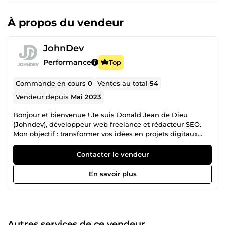
À propos du vendeur
JohnDev
Performance
Top
Commande en cours
0
Ventes au total
54
Vendeur depuis
Mai 2023
Bonjour et bienvenue ! Je suis Donald Jean de Dieu
(Johndev), développeur web freelance et rédacteur SEO.
Mon objectif : transformer vos idées en projets digitaux
rentables. Développement web : création de sites
modernes, responsives et sécurisés (WordPress, Laravel,
Contacter le vendeur
ReactJS, PHP, etc.). Rédaction &amp; SEO : contenus
optimisés pour Google (articles, blogs, fiches produits) afin
En savoir plus
de booster votre visibilité. Marketing digital : stratégies
simples pour attirer plus de clients et augmenter vos
ventes. Avec ma double expertise technique et
rédactionnelle, vous gagnez du temps : je conçois,
développe et optimise votre site avec un contenu prêt à
Autres services de ce vendeur