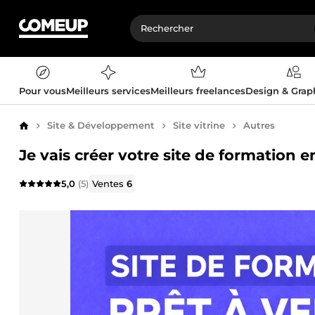
Pour vous
Meilleurs services
Meilleurs freelances
Design & Gra
Site & Développement
Site vitrine
Autres
Accueil
Je vais créer votre site de formation e
5,0
(5)
Ventes
6