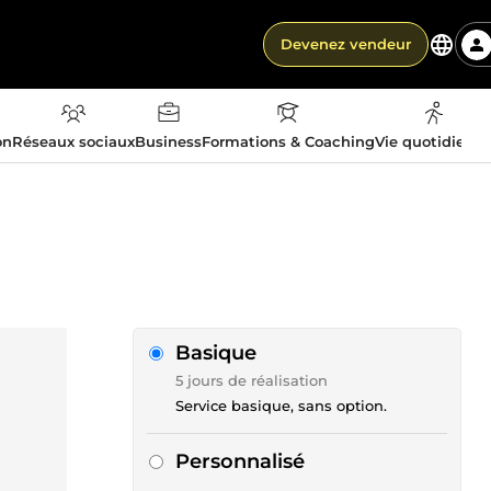
Devenez vendeur
on
Réseaux sociaux
Business
Formations & Coaching
Vie quotidienn
Basique
5 jours de réalisation
Service basique, sans option.
Personnalisé