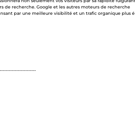
sionnera non seulement vos visiteurs par sa rapidité fulguran
rs de recherche. Google et les autres moteurs de recherche
sant par une meilleure visibilité et un trafic organique plus é
------------------------