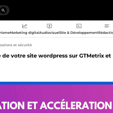
phisme
Marketing digital
Audiovisuel
Site & Développement
Rédacti
sations et sécurité
se de votre site wordpress sur GTMetrix et