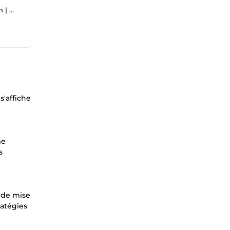
iaux
s'affiche
me
s
s de mise
ratégies