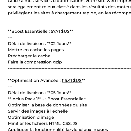
Grâce à mes services d'optimisation, votre site web impres
sera également mieux classé dans les résultats des moteu
privilégient les sites à chargement rapide, en les récompen
**Boost Essentielle :
57,71 $US
**
---
Délai de livraison : **02 Jours**
Mettre en cache les pages
Précharger le cache
Faire la compression gzip
------------------------------------------------------------------------------------
**Optimisation Avancée :
115,41 $US
**
---
Délai de livraison : **05 Jours**
**Inclus Pack 1** - ~Boost Essentielle~
Optimiser la base de données du site
Servir des images à l'échelle
Optimisation d'image
Minifier les fichiers HTML, CSS, JS
Appliquer la fonctionnalité lazyload aux images