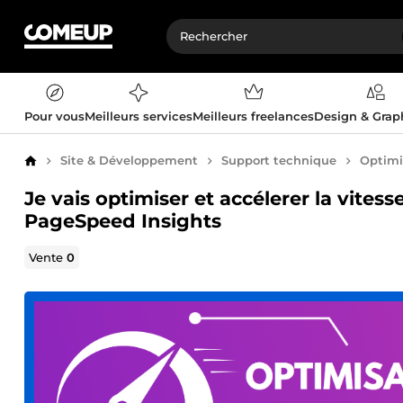
Pour vous
Meilleurs services
Meilleurs freelances
Design & Gra
Site & Développement
Support technique
Optimi
Accueil
Je vais optimiser et accélerer la vites
PageSpeed Insights
Vente
0