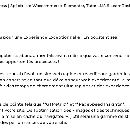
s | Spécialiste Woocommerce, Elementor, Tutor LMS & LearnDash | Réseaux Soc
ss pour une Expérience Exceptionnelle ! En boostant ses
s impatients abandonnent-ils avant même que votre contenu ne 
 des opportunités précieuses !
st crucial d'avoir un site web rapide et réactif pour garder les
 mon expertise en tant que développeur web expérimenté, je 
ffrir des temps de chargement ultra-rapides et des expérience
ls de pointe tels que **GTMetrix** et **PageSpeed Insights**,
sent votre site. De l'optimisation des ~images et des technique
de la mise en cache du navigateur~, j'utiliserai une gamme de st
 des performances de votre site.