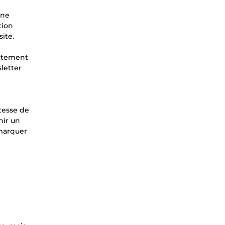
une
tion
site.
ectement
sletter
tesse de
nir un
émarquer