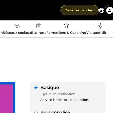
Devenez vendeur
on
Réseaux sociaux
Business
Formations & Coaching
Vie quotidienn
Basique
2 jours de réalisation
Service basique, sans option.
Personnalisé