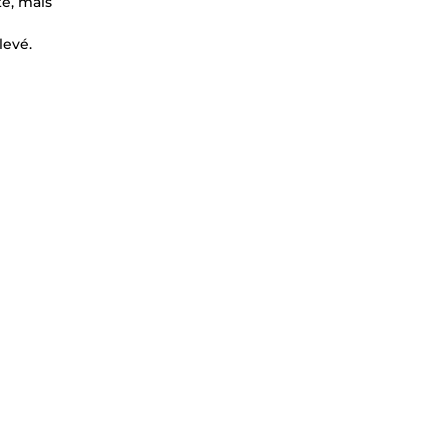
te, mais
levé.