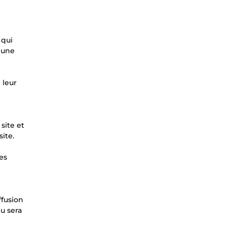
 qui
 une
 leur
 site et
ite.
es
ffusion
u sera