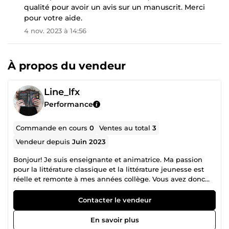
qualité pour avoir un avis sur un manuscrit. Merci
pour votre aide.
4 nov. 2023 à 14:56
À propos du vendeur
Line_lfx
Performance
Commande en cours
0
Ventes au total
3
Vendeur depuis
Juin 2023
Bonjour! Je suis enseignante et animatrice. Ma passion
pour la littérature classique et la littérature jeunesse est
réelle et remonte à mes années collège. Vous avez donc
trouvé une bêta lectrice passionnée et qui a hâte de lire
vos histoires, vos poèmes, vos idées. Mais également une
Contacter le vendeur
écrivaine; mes poèmes et mes chansons sont mon moyen
d'expression.
En savoir plus