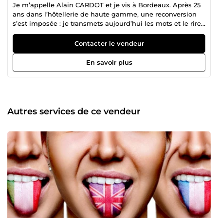
Je m’appelle Alain CARDOT et je vis à Bordeaux. Après 25
ans dans l’hôtellerie de haute gamme, une reconversion
s’est imposée : je transmets aujourd’hui les mots et le rire
avec la même exigence 5 étoiles. Titulaire d’une Licence
Lettres Modernes, je maîtrise la langue française dans ses
Contacter le vendeur
plus fins détails. Je rédige donc pour vous contenus SEO,
posts LinkedIn, pages de vente, newsletters et articles de
En savoir plus
blog : mots-clés stratégiques, style fluide, conversion
maximale. Expert certifié Yoga du Rire – formé par le Dr
Madan Kataria – je conçois et anime des ateliers « anti-
stress &amp; pro-cohésion » pour entreprises, séminaires
et événements. Objectif : boost instantané d’énergie,
Autres services de ce vendeur
créativité et bien-être collectif.