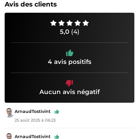
Avis des clients
5,0
(4)
4 avis positifs
Aucun avis négatif
ArnaudTostivint
25 août 2025 à 06:23
ArnaudTostivint