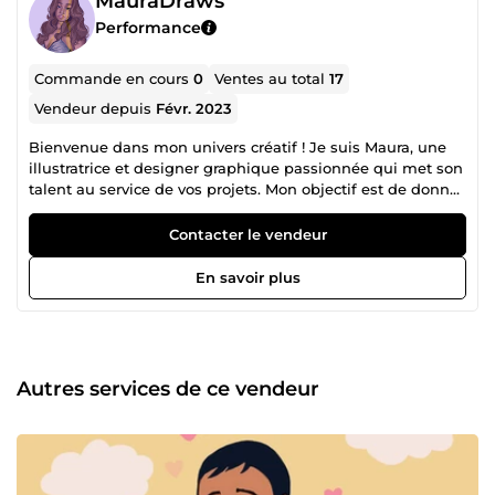
MauraDraws
Performance
Commande en cours
0
Ventes au total
17
Vendeur depuis
Févr. 2023
Bienvenue dans mon univers créatif ! Je suis Maura, une
illustratrice et designer graphique passionnée qui met son
talent au service de vos projets. Mon objectif est de donner
vie à vos idées et de communiquer visuellement avec
votre audience de manière captivante. N'hésitez plus et
Contacter le vendeur
contactez-moi pour discuter de vos projets. Je suis
impatiente de donner vie à vos idées les plus créatives.
En savoir plus
Autres services de ce vendeur