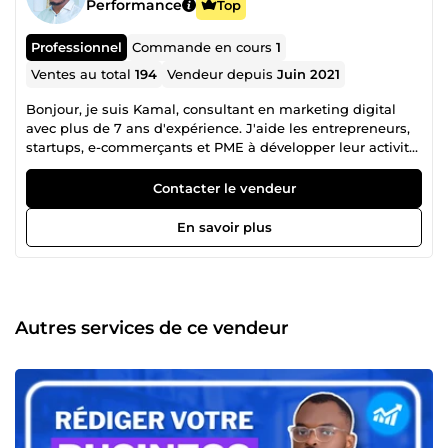
Performance
Top
Professionnel
Commande en cours
1
Ventes au total
194
Vendeur depuis
Juin 2021
Bonjour, je suis Kamal, consultant en marketing digital
avec plus de 7 ans d'expérience. J'aide les entrepreneurs,
startups, e-commerçants et PME à développer leur activité
grâce à des solutions concrètes et orientées résultats. 🎯
Mes expertises : 📊 Business Plans professionnels et
Contacter le vendeur
prévisionnels financiers 🚀 Création de tunnels de vente à
forte conversion 📢 Facebook &amp; Instagram Ads (Meta
En savoir plus
Ads) 🤖 Création de visuels et vidéos publicitaires avec l'IA
Pourquoi me choisir ? ✅ Plus de 100 clients accompagnés
✅ Travail 100 % personnalisé ✅ Communication rapide et
suivi sérieux ✅ Respect des délais ✅ Accompagnement
avant et après la livraison Mon objectif est simple : vous
Autres services de ce vendeur
faire gagner du temps, attirer plus de clients et développer
votre chiffre d'affaires grâce à des solutions
professionnelles et efficaces. 📩 Une question ou un projet
? Contactez-moi, je serai ravi de vous conseiller avant votre
commande.