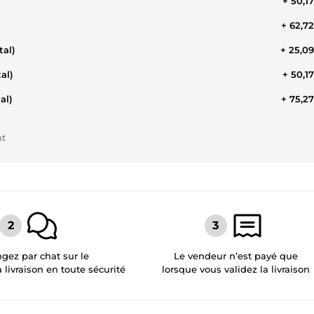
+ 50,1
+ 62,7
tal)
+ 25,0
al)
+ 50,1
al)
+ 75,2
nt
gez par chat sur le
Le vendeur n’est payé que
a livraison en toute sécurité
lorsque vous validez la livraison