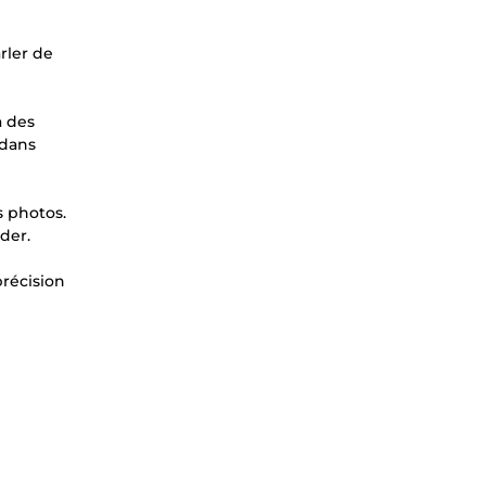
rler de
a des
 dans
s photos.
der.
précision