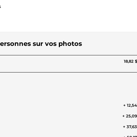
s
 personnes sur vos photos
18,82 
+ 12,5
+ 25,0
+ 37,6