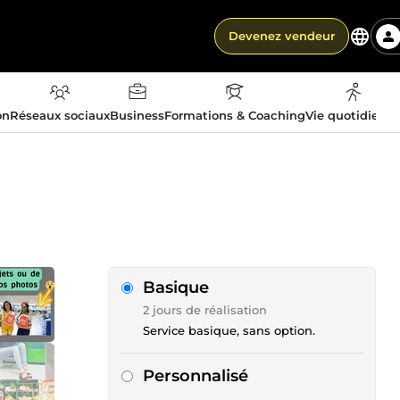
Devenez vendeur
on
Réseaux sociaux
Business
Formations & Coaching
Vie quotidienn
Basique
2 jours de réalisation
Service basique, sans option.
Personnalisé