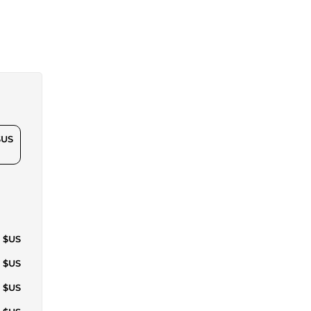
$US
4 $US
9 $US
3 $US