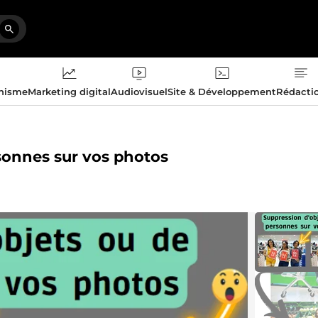
phisme
Marketing digital
Audiovisuel
Site & Développement
Rédacti
rsonnes sur vos photos