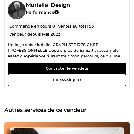
Murielle_Design
Performance
Commande en cours
0
Ventes au total
53
Vendeur depuis
Mai 2023
Hello, je suis Murielle, GRAPHISTE DESIGNER
PROFESSIONNELLE depuis près de 5ans. J'ai accumulé
assez d'expérience durant tout mon parcours, ce qui me
permettra d'apporter une grande touche de design pour
tous services dont vous auriez besoin pour accroître votre
Contacter le vendeur
notoriété et développer votre entreprise ou marque. Pour
toutes préoccupations, n'hésitez surtout pas à me
En savoir plus
contacter afin qu'on puisse discuter de vos projets et ou de
vos idées. je suis disponible pour vous 24h/24. Votre
satisfaction est ma grande priorité !
Autres services de ce vendeur