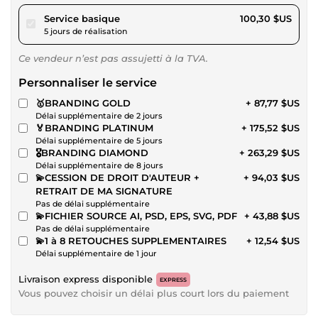
pour 92,44 $US
Service basique
100,30 $US
5 jours de réalisation
Ce vendeur n’est pas assujetti à la TVA.
Personnaliser le service
🥇BRANDING GOLD
+ 87,77 $US
Délai supplémentaire de 2 jours
🏅BRANDING PLATINUM
+ 175,52 $US
Délai supplémentaire de 5 jours
🎖️BRANDING DIAMOND
+ 263,29 $US
Délai supplémentaire de 8 jours
💫CESSION DE DROIT D'AUTEUR +
+ 94,03 $US
RETRAIT DE MA SIGNATURE
Pas de délai supplémentaire
💫FICHIER SOURCE AI, PSD, EPS, SVG, PDF
+ 43,88 $US
Pas de délai supplémentaire
💫1 à 8 RETOUCHES SUPPLEMENTAIRES
+ 12,54 $US
Délai supplémentaire de 1 jour
Livraison express disponible
EXPRESS
Vous pouvez choisir un délai plus court lors du paiement