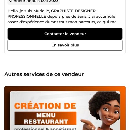
Vendeur depuis
Mai 2023
Hello, je suis Murielle, GRAPHISTE DESIGNER
PROFESSIONNELLE depuis près de 5ans. J'ai accumulé
assez d'expérience durant tout mon parcours, ce qui me
permettra d'apporter une grande touche de design pour
tous services dont vous auriez besoin pour accroître votre
Contacter le vendeur
notoriété et développer votre entreprise ou marque. Pour
toutes préoccupations, n'hésitez surtout pas à me
En savoir plus
contacter afin qu'on puisse discuter de vos projets et ou de
vos idées. je suis disponible pour vous 24h/24. Votre
satisfaction est ma grande priorité !
Autres services de ce vendeur