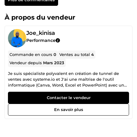
À propos du vendeur
Joe_kinisa
Performance
Commande en cours
0
Ventes au total
4
Vendeur depuis
Mars 2023
Je suis spécialiste polyvalent en création de tunnel de
ventes avec systeme.io et J'ai une maîtrise de l'outil
informatique (Canva, Word, Excel et PowerPoint) avec un
œil d'un webdesigner. Je propose mes services sur la
plateforme Comeup avec une solide expérience dans ces
Contacter le vendeur
domaines. Depuis son plus jeune âge, Joël a été
passionné par l'informatique et la création visuelle. Après
En savoir plus
avoir obtenu son diplôme d'ingénieur, il a décidé de se
lancer en tant que freelance sur comeup, une plateforme
qui lui permet de mettre en valeur ses compétences et
d'aider ses clients à concrétiser leurs projets. ▶️ En tant