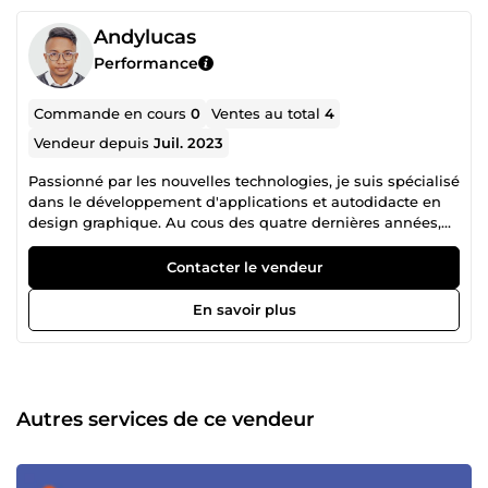
Andylucas
Performance
Commande en cours
0
Ventes au total
4
Vendeur depuis
Juil. 2023
Passionné par les nouvelles technologies, je suis spécialisé
dans le développement d'applications et autodidacte en
design graphique. Au cous des quatre dernières années,
j'ai développé mes compétences dans divers domaines,
mettant particulièrement l'accent sur le design graphique
Contacter le vendeur
pour créer des interfaces visuellement captivantes. Mon
savoir-faire s'étend également aux applications mobiles,
En savoir plus
aux applications web et aux applications desktop. Prêt à
mettre en œuvre mes compétences pour donner vie à vos
idées, je suis ouvert à de nouveaux projets.
Autres services de ce vendeur