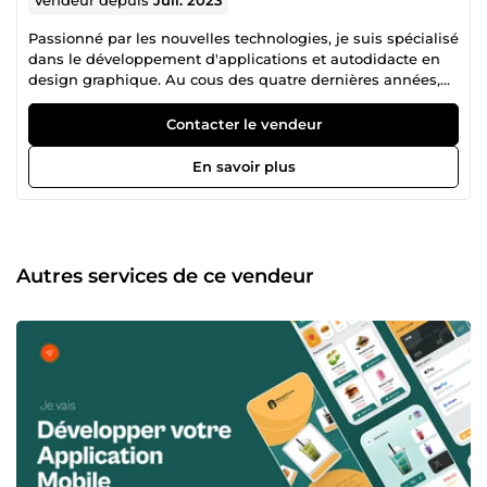
Passionné par les nouvelles technologies, je suis spécialisé
dans le développement d'applications et autodidacte en
design graphique. Au cous des quatre dernières années,
j'ai développé mes compétences dans divers domaines,
mettant particulièrement l'accent sur le design graphique
Contacter le vendeur
pour créer des interfaces visuellement captivantes. Mon
savoir-faire s'étend également aux applications mobiles,
En savoir plus
aux applications web et aux applications desktop. Prêt à
mettre en œuvre mes compétences pour donner vie à vos
idées, je suis ouvert à de nouveaux projets.
Autres services de ce vendeur